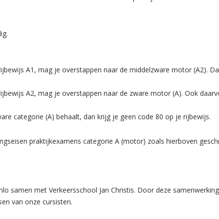
ig.
t rijbewijs A1, mag je overstappen naar de middelzware motor (A2). D
 rijbewijs A2, mag je overstappen naar de zware motor (A). Ook daar
are categorie (A) behaalt, dan krijg je geen code 80 op je rijbewijs.
ingseisen praktijkexamens categorie A (motor) zoals hierboven gesch
lo samen met Verkeersschool Jan Christis. Door deze samenwerking 
en van onze cursisten.