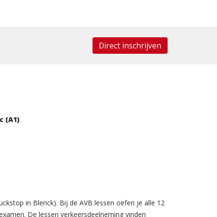
Direct inschrijven
c (A1)
top in Blerick). Bij de AVB lessen oefen je alle 12
-examen. De lessen verkeersdeelneming vinden