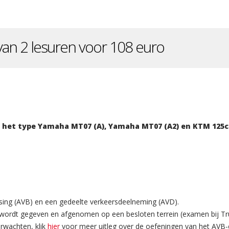
 van 2 lesuren voor 108 euro
n het type Yamaha MT07 (A), Yamaha MT07 (A2) en KTM 125c
rsing (AVB) en een gedeelte verkeersdeelneming (AVD).
ordt gegeven en afgenomen op een besloten terrein (examen bij Trucks
erwachten, klik
hier
voor meer uitleg over de oefeningen van het AVB